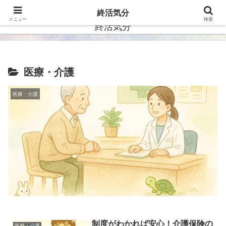
ー自分らしい未来を描くー
終活気分
メニュー
検索
終活気分
医療・介護
医療・介護
制度がわかれば安心！介護保険の
医療・介護