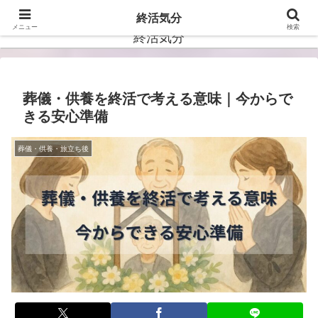
ー自分らしい未来を描くー
終活気分
メニュー
検索
終活気分
葬儀・供養を終活で考える意味｜今からで
きる安心準備
葬儀・供養・旅立ち後