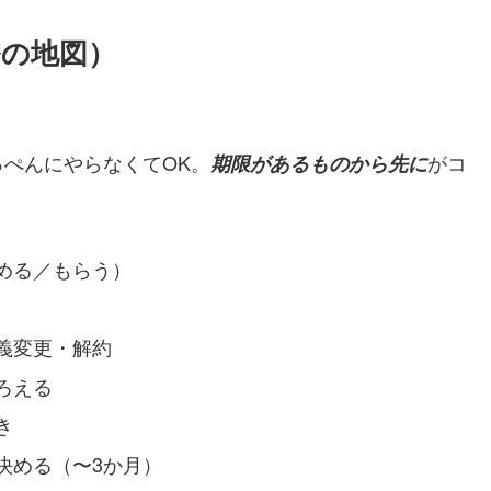
の地図）
ぺんにやらなくてOK。
がコ
期限があるものから先に
める／もらう）
義変更・解約
ろえる
き
決める（〜3か月）