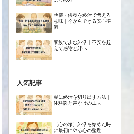
葬儀・供養を終活で考える
意味｜今からできる安心準
備
家族で歩む終活｜不安を超
えて感謝と絆へ
人気記事
親に終活を切り出す方法｜
体験談と声かけの工夫
【心の箱】終活を始めた時
に最初にやる心の整理