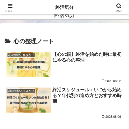
ー自分らしい未来を描くー
終活気分
メニュー
検索
終活気分
心の整理ノート
【心の箱】終活を始めた時に最初
心の整理と生きがい
にやる心の整理
2025.08.22
終活スケジュール：いつから始め
心の整理と生きがい
る？年代別の進め方とおすすめ時
期
2025.08.06